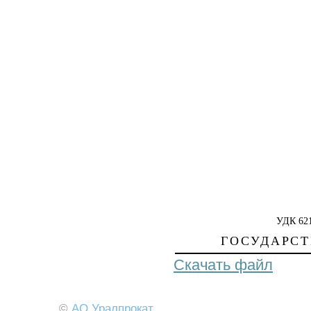
УДК 621
ГОСУДАРС
Скачать файл
©
АО Уралпрокат