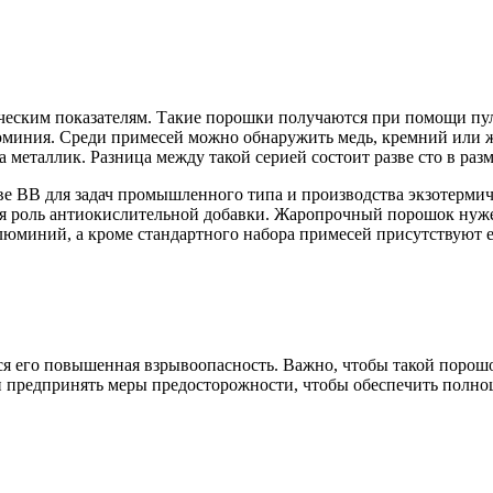
ическим показателям. Такие порошки получаются при помощи пу
люминия. Среди примесей можно обнаружить медь, кремний или ж
а металлик. Разница между такой серией состоит разве сто в ра
е ВВ для задач промышленного типа и производства экзотерми
тся роль антиокислительной добавки. Жаропрочный порошок нуж
алюминий, а кроме стандартного набора примесей присутствуют 
 его повышенная взрывоопасность. Важно, чтобы такой порошо
и предпринять меры предосторожности, чтобы обеспечить полно