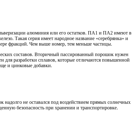
льверизации алюминия или его остатков. ПА1 и ПА2 имеют в
елезо. Такая серия имеет народное название «серебрянка» и
змере фракций. Чем выше номер, тем меньше частицы.
ческих составов. Вторичный пассированный порошок нужен
ен для разработки сплавов, которые отличаются повышенной
еще и цинковые добавки.
к надолго не оставался под воздействием прямых солнечных
ценную безопасность при хранении и транспортировке.