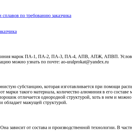
и сплавов по требованию заказчика
аказчика
иния марок ПА-1, ПА-2, ПА-3, ПА-4, АПВ, АПЖ, АПВП. Условия 
ию можно узнать по почте: ao-uralprokat@yandex.ru
нистую субстанцию, которая изготавливается при помощи расп
т марки такого материала, количество алюминия в его составе 
орошок отличается однородной структурой, хоть в нем и можно
 и обладает мажущей структурой.
на зависит от состава и производственной технологии. В част