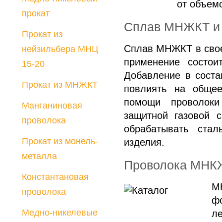
от объемо
Порошки
прокат
Сплав МНЖКТ и 
Лигатуры
Прокат из
Медный прокат
Сплав МНЖКТ в свое
нейзильбера МНЦ
Разработка
применение состои
15-20
технологии отливки
Добавление в соста
сплавов по
Прокат из МНЖКТ
повлиять на общее
требованию
помощи проволоки
Манганиновая
заказчика
защитной газовой 
проволока
обрабатывать ста
Прокат из монель-
изделия.
металла
Проволока МНК
Константановая
М
проволока
ф
Медно-никелевые
л