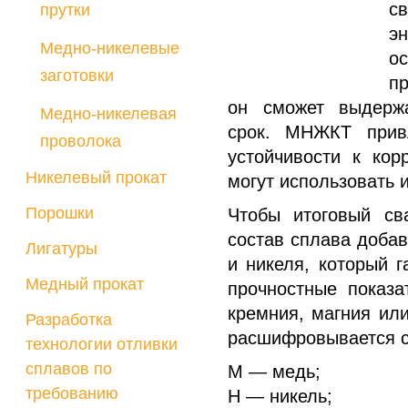
с
прутки
э
Медно-никелевые
о
заготовки
пр
он сможет выдержа
Медно-никелевая
срок. МНЖКТ прив
проволока
устойчивости к кор
Никелевый прокат
могут использовать 
Порошки
Чтобы итоговый св
состав сплава добав
Лигатуры
и никеля, который г
Медный прокат
прочностные показа
кремния, магния ил
Разработка
расшифровывается 
технологии отливки
сплавов по
М — медь;
требованию
Н — никель;