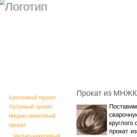
Прокат из МНЖ
Бронзовый прокат
Поставим
Латунный прокат
сварочну
Медно-никелевый
круглого 
прокат
прокат и
Никелевый прокат
Медно-никелевый