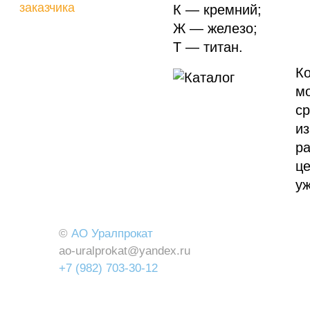
заказчика
К — кремний;
Ж — железо;
Т — титан.
К
м
ср
и
р
ц
уж
©
АО Уралпрокат
ao-uralprokat@yandex.ru
+7 (982) 703-30-12