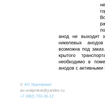
н
го
В
ра
п
анод не выходит з
никелевых анодов
возможна под заказ
крытого транспор
необходимо в поме
анодов с активными
©
АО Уралпрокат
ao-uralprokat@yandex.ru
+7 (982) 703-30-12