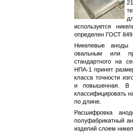
2
те
д
используется нике
определен ГОСТ 849
Никелевые аноды
овальным или пр
стандартного на с
НПА-1 принят разме
класса точности из
и повышенная. В 
классифицировать на
по длине.
Расшифровка ано
полуфабрикатный ан
изделий слоем никел