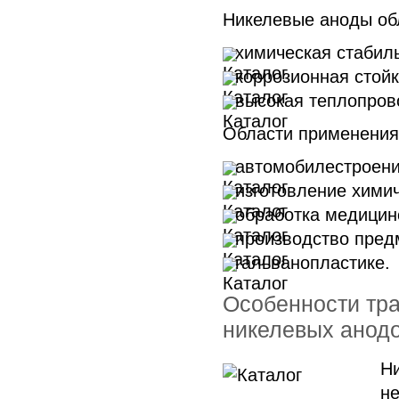
Никелевые аноды обл
химическая стабиль
коррозионная стойк
высокая теплопров
Области применения
автомобилестроени
изготовление хими
обработка медицин
производство пред
гальванопластике.
Особенности тра
никелевых анод
Н
н