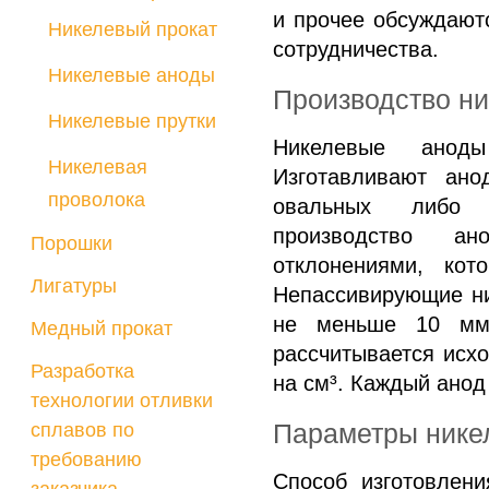
и прочее обсуждаютс
Порошки
Никелевый прокат
сотрудничества.
Лигатуры
Никелевые аноды
Медный прокат
Производство н
Разработка
Никелевые прутки
Никелевые аноды
технологии отливки
Никелевая
Изготавливают ан
сплавов по
проволока
овальных либо 
требованию
производство а
Порошки
заказчика
отклонениями, кот
Лигатуры
Непассивирующие н
не меньше 10 мм.
Медный прокат
рассчитывается исхо
Разработка
на см³. Каждый анод 
технологии отливки
Параметры нике
сплавов по
требованию
Способ изготовлени