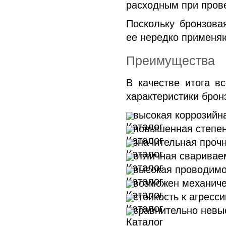
расходным при пров
Поскольку бронзова
ее нередко применяю
Преимущества
В качестве итога в
характеристики брон
высокая коррозийна
повышенная степен
значительная прочн
отличная сваривае
высокая проводимо
возможен механиче
стойкость к агресс
сравнительно невы