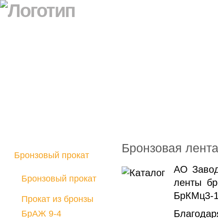
Бронзовая лент
Бронзовый прокат
АО Завод
Латунный прокат
Бронзовый прокат
ленты бр
Медно-никелевый
БрКМц3-1
прокат
Прокат из бронзы
Благода
Никелевый прокат
БрАЖ 9-4