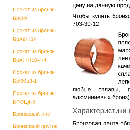
цену на данную прод
Порошки
Прокат из бронзы
Лигатуры
Чтобы купить бронз
БрОФ
Медный прокат
703-30-12
Прокат из бронзы
Разработка
Бро
БрА9Ж3л
технологии отливки
пол
сплавов по
мар
Прокат из бронзы
лен
требованию
БрАЖН10-4-4
кач
заказчика
Прокат из бронзы
спл
БрКМц3-1
лег
любые сплавы, п
Прокат из бронзы
алюминиевых бронз)
БРОЦ4-3
Характеристики 
Бронзовый лист
Бронзовая лента об
Бронзовый пруток