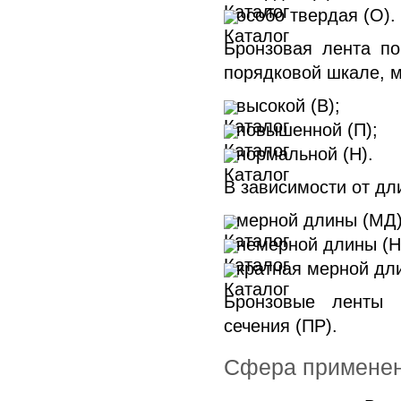
особо твердая (О).
Бронзовая лента по
порядковой шкале, м
высокой (В);
повышенной (П);
нормальной (Н).
В зависимости от дл
мерной длины (МД)
немерной длины (Н
кратная мерной дли
Бронзовые ленты 
сечения (ПР).
Сфера применен