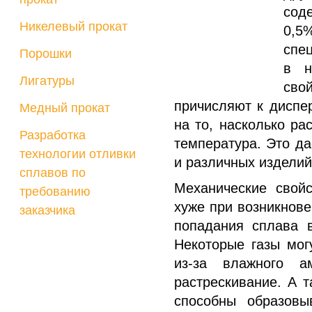
сод
Никелевый прокат
0,5
спе
Порошки
в н
Лигатуры
сво
причисляют к диспе
Медный прокат
на то, насколько р
Разработка
температура. Это да
технологии отливки
и различных изделий
сплавов по
Механические свой
требованию
хуже при возникнове
заказчика
попадания сплава 
Некоторые газы мог
из-за влажного а
растрескивание. А т
способны образовы