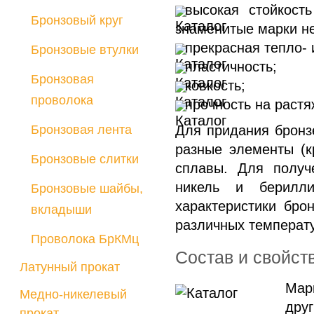
высокая стойкост
Бронзовый круг
знаменитые марки н
прекрасная тепло- 
Бронзовые втулки
пластичность;
Бронзовая
ковкость;
проволока
прочность на растя
Бронзовая лента
Для придания бронз
разные элементы (к
Бронзовые слитки
сплавы. Для получ
никель и берилл
Бронзовые шайбы,
характеристики бро
вкладыши
различных температ
Проволока БрКМц
Состав и свойст
Латунный прокат
Мар
Медно-никелевый
дру
прокат