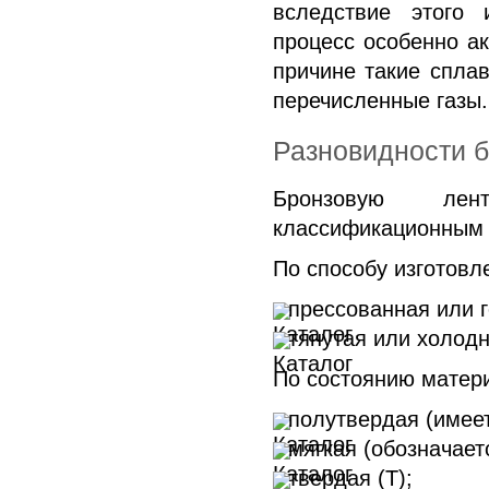
вследствие этого
процесс особенно ак
причине такие сплав
перечисленные газы.
Разновидности 
Бронзовую ле
классификационным 
По способу изготов
прессованная или г
тянутая или холодн
По состоянию матер
полутвердая (имеет
мягкая (обозначает
твердая (Т);