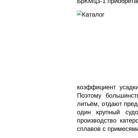
БрКМц3-1 приобретае
коэффициент усадк
Поэтому большинст
литьём, отдают пред
один крупный судо
производство катер
сплавов с примесям