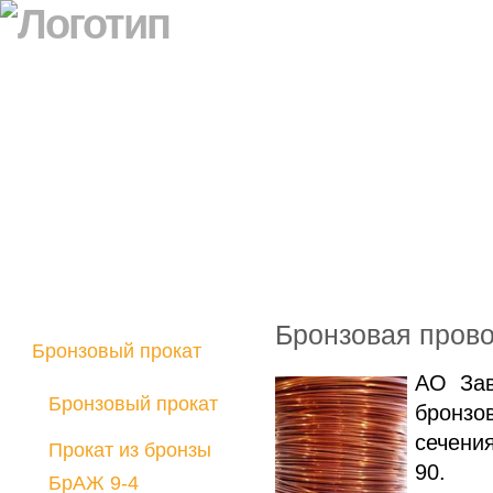
Бронзовая пров
Бронзовый прокат
АО Зав
Латунный прокат
Бронзовый прокат
бронзо
Медно-никелевый
сечени
прокат
Прокат из бронзы
90.
Никелевый прокат
БрАЖ 9-4