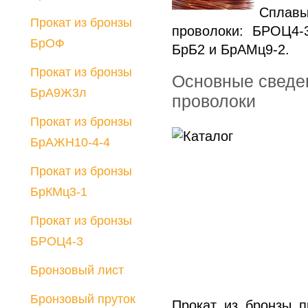
Сплав
Порошки
Прокат из бронзы
проволоки: БРОЦ4-3
Лигатуры
БрОФ
БрБ2 и БрАМц9-2.
Медный прокат
Прокат из бронзы
Разработка
Основные сведен
БрА9Ж3л
технологии отливки
проволоки
сплавов по
Прокат из бронзы
требованию
БрАЖН10-4-4
заказчика
Прокат из бронзы
БрКМц3-1
Прокат из бронзы
БРОЦ4-3
Бронзовый лист
Бронзовый пруток
Прокат из бронзы п